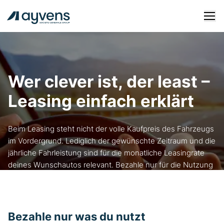
Fahrzeugangebote
Wer clever ist, der least –
Leasing
Leasing einfach erklärt
Kauf
Login
Beim Leasing steht nicht der volle Kaufpreis des Fahrzeugs
im Vordergrund. Lediglich der gewünschte Zeitraum und die
FAQ
jährliche Fahrleistung sind für die monatliche Leasingrate
Services
deines Wunschautos relevant. Bezahle nur für die Nutzung
des Fahrzeugs.
Bezahle nur was du nutzt