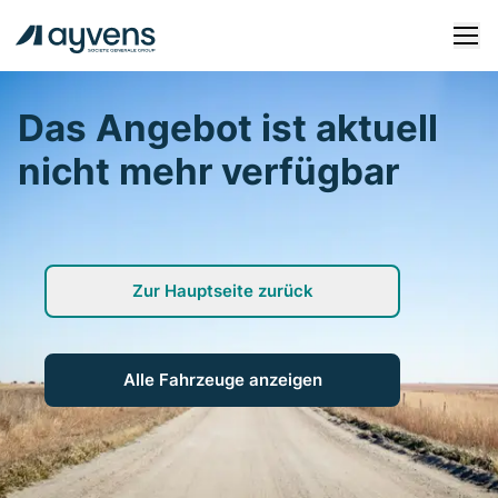
Das Angebot ist aktuell
Fahrzeugangebote
nicht mehr verfügbar
Leasing
Kauf
Login
Zur Hauptseite zurück
FAQ
Services
Alle Fahrzeuge anzeigen